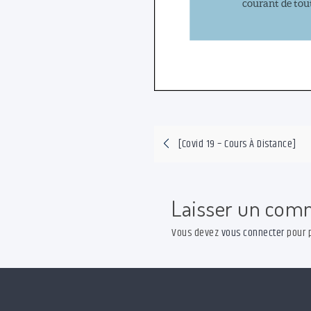
Navigation
[Covid 19 – Cours À Distance]
de
l’article
Laisser un com
Vous devez
vous connecter
pour p