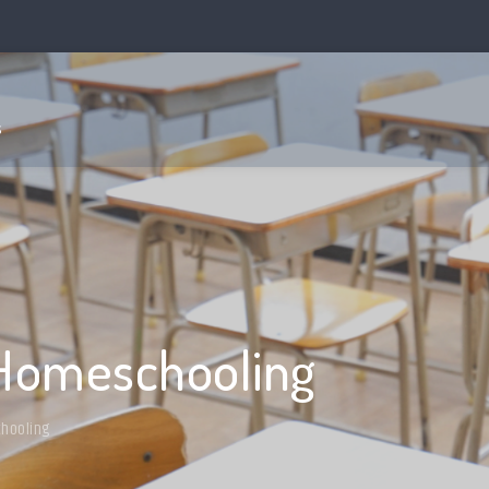
s
 Homeschooling
chooling