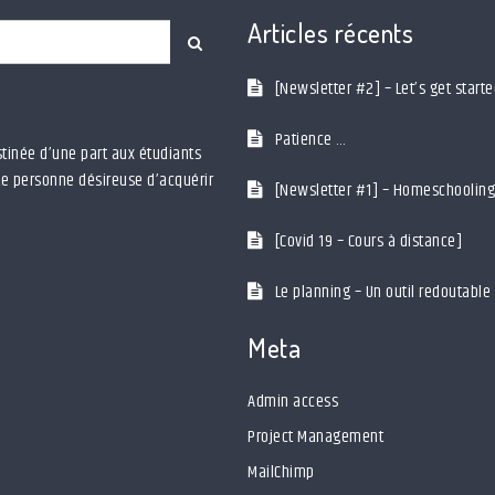
Articles récents
Search
[Newsletter #2] – Let’s get start
Patience …
tinée d’une part aux étudiants
ute personne désireuse d’acquérir
[Newsletter #1] – Homeschooling
[Covid 19 – Cours à distance]
Le planning – Un outil redoutabl
Meta
Admin access
Project Management
MailChimp